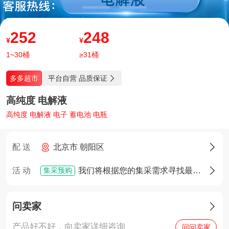
252
248
¥
¥
1~30桶
≥31桶
平台自营 品质保证
多多超市

高纯度 电解液
高纯度 电解液 电子 蓄电池 电瓶
配 送
北京市 朝阳区

集采预购
活 动
我们将根据您的集采需求寻找最佳货源，确定货源后您将享有优先采购权

问卖家

产品好不好，向卖家详细咨询
问问卖家