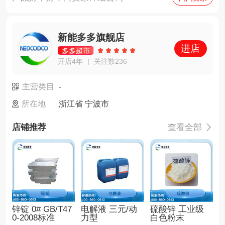
新能多多旗舰店
进店
多多超市
开店4年
关注数236
|
主营类目
-
所在地
浙江省 宁波市
店铺推荐
查看全部

锌锭 0# GB/T47
电解液 三元/动
硫酸锌 工业级
0-2008标准
力型
白色粉末