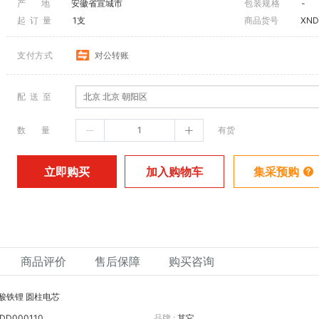
产 地
安徽省宣城市
包装规格
-
起 订 量
1支
商品货号
XND
支付方式
对公转账
配 送 至
北京 北京 朝阳区
数 量
有货
加入购物车
立即购买
集采预购
商品评价
售后保障
购买咨询
酸铁锂 圆柱电芯
DD000110
品牌 :
其它