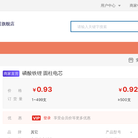

用户中心
商家
司旗舰店
磷酸铁锂 圆柱电芯
商家直营
0.93
0.92
￥
￥
价 格
订 货 量
1~499支
≥500支
优 惠
登录
享受会员价等更多优惠
品 牌
其它
产品型号
-