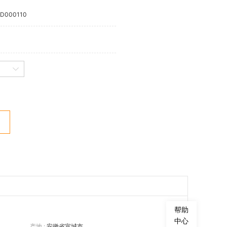
D000110
帮助
中心
产地 :
安徽省宣城市