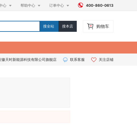




中心
帮助中心
订单中心
400-860-0613
购物车
搜全站
搜本店
安徽天时新能源科技有限公司旗舰店
联系客服
关注店铺