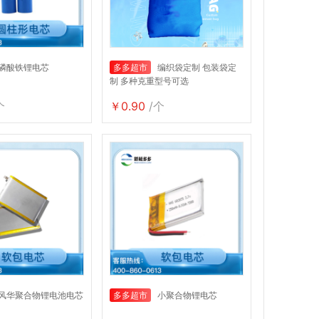
磷酸铁锂电芯
多多超市
编织袋定制 包装袋定
制 多种克重型号可选
个
￥0.90
/个
风华聚合物锂电池电芯
多多超市
小聚合物锂电芯